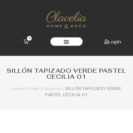
0
Login
0.00
€
Clavelia Home Deco
SILLÓN TAPIZADO VERDE PASTEL
CECILIA 01
Inicio
/
Sofas y Butacas
/ SILLÓN TAPIZADO VERDE
PASTEL CECILIA 01