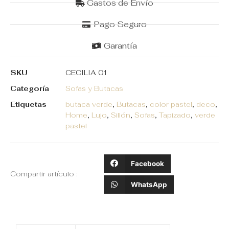
Gastos de Envío
Pago Seguro
Garantía
SKU
CECILIA 01
Categoría
Sofas y Butacas
Etiquetas
butaca verde
,
Butacas
,
color pastel
,
deco
,
Home
,
Lujo
,
Sillón
,
Sofas
,
Tapizado
,
verde
pastel
Facebook
Compartir artículo :
WhatsApp