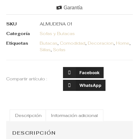
Garantía
SKU
ALMUDENA 01
Categoría
Sofas y Butacas
Etiquetas
Butacas
,
Comodidad
,
Decoracion
,
Home
,
Sillas
,
Sofas
Facebook
Compartir artículo :
WhatsApp
Descripción
Información adicional
DESCRIPCIÓN