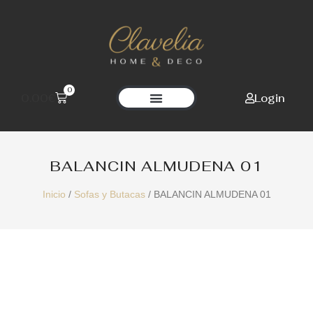
0
Login
0.00
€
Clavelia Home Deco
BALANCIN ALMUDENA 01
Inicio
/
Sofas y Butacas
/ BALANCIN ALMUDENA 01