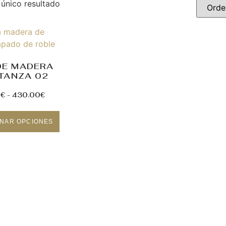
 único resultado
DE MADERA
TANZA 02
0
€
-
430.00
€
NAR OPCIONES