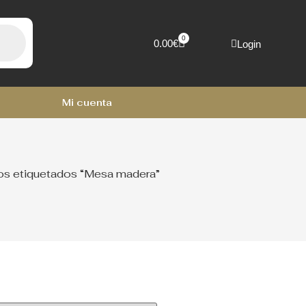
0
0.00
€
Login
Mi cuenta
os etiquetados “Mesa madera”