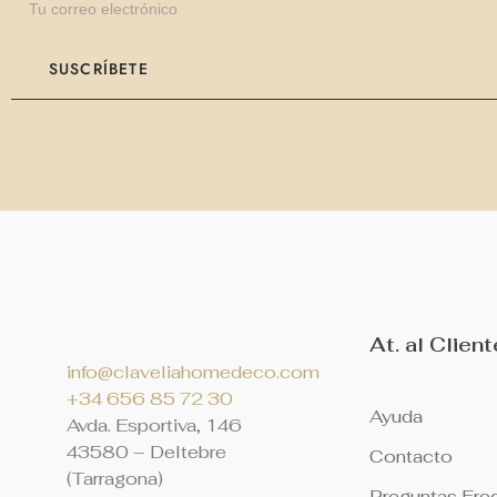
SUSCRÍBETE
At. al Client
info@claveliahomedeco.com
+34 656 85 72 30
Ayuda
Avda. Esportiva, 146
4
3580 – Deltebre
Contacto
(Tarragona)
Preguntas Fre