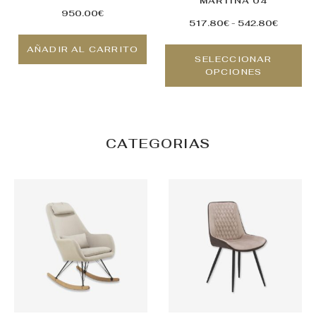
MARTINA 04
950.00
€
517.80
€
-
542.80
€
AÑADIR AL CARRITO
SELECCIONAR
OPCIONES
CATEGORIAS