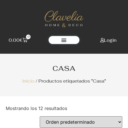
0
Login
0.00
€
Clavelia Home Deco
CASA
Inicio
/ Productos etiquetados “Casa”
Mostrando los 12 resultados